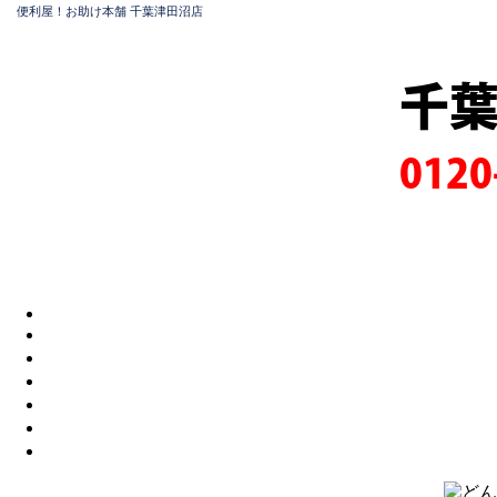
便利屋！お助け本舗 千葉津田沼店
千
0120